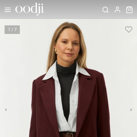
1
/
7