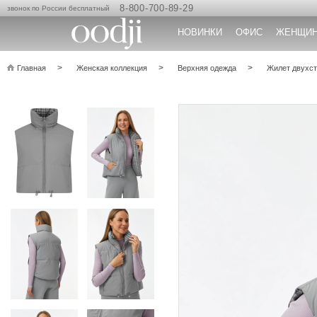
8-800-700-89-29
звонок по России бесплатный
НОВИНКИ
ОФИС
ЖЕНЩИ
Главная
Женская коллекция
Верхняя одежда
Жилет двухст