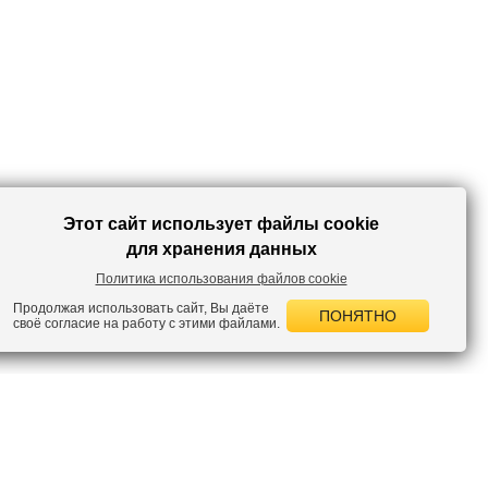
надеть с футболкой и джинсами, а потом вывернуть и подобрать
другой образ. Многофункциональная модель для динамичной жизни.
*Рекомендуемый температурный режим является приблизительным и
может быть скорректирован с учетом многослойности общего
комплекта одежды и особенностей теплового восприятия окружающей
среды.
Этот сайт использует файлы cookie
для хранения данных
Политика использования файлов cookie
Продолжая использовать сайт, Вы даёте
ПОНЯТНО
своё согласие на работу с этими файлами.
 НОВОСТИ
лок по