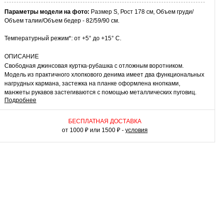
Параметры модели на фото:
Размер S, Рост 178 см, Объем груди/
Объем талии/Объем бедер - 82/59/90 см.
Температурный режим*: от +5° до +15° C.
ОПИСАНИЕ
Свободная джинсовая куртка-рубашка с отложным воротником.
Модель из практичного хлопкового денима имеет два функциональных
нагрудных кармана, застежка на планке оформлена кнопками,
манжеты рукавов застегиваются с помощью металлических пуговиц.
Подробнее
Скругленная линия низа, боковые разрезы и свободный силуэт
делают изделие комфортным для повседневной носки.
БЕСПЛАТНАЯ ДОСТАВКА
КАК НОСИТЬ
от 1000 ₽ или 1500 ₽ -
условия
Джинсовая куртка-рубашка великолепно смотрится в многослойных
комплектах с футболкой, укороченными брюками или мини-юбкой.
Комплект из джинсовой рубашки и коротких шорт выглядит
непринужденно и отлично подойдет для долгих летних прогулок или
путешествий. Ремень контрастного цвета и поясная сумка помогут
добавить акценты.
*Рекомендуемый температурный режим является приблизительным и
может быть скорректирован с учетом многослойности общего
комплекта одежды и особенностей теплового восприятия окружающей