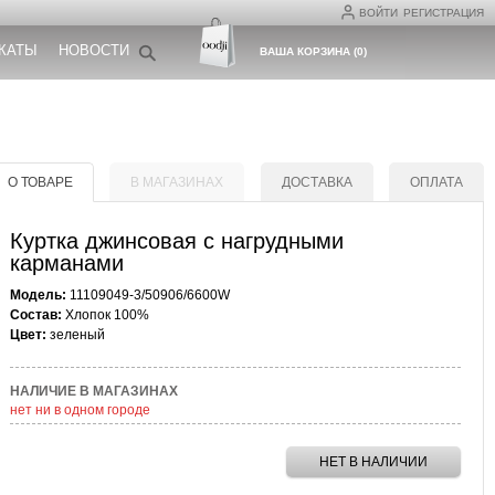
ВОЙТИ
РЕГИСТРАЦИЯ
КАТЫ
НОВОСТИ
ВАША КОРЗИНА
(
0
)
О ТОВАРЕ
В МАГАЗИНАХ
ДОСТАВКА
ОПЛАТА
Куртка джинсовая с нагрудными
карманами
Модель:
11109049-3/50906/6600W
Состав:
Хлопок 100%
Цвет:
зеленый
НАЛИЧИЕ В МАГАЗИНАХ
нет ни в одном городе
НЕТ В НАЛИЧИИ