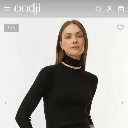
1
/
5