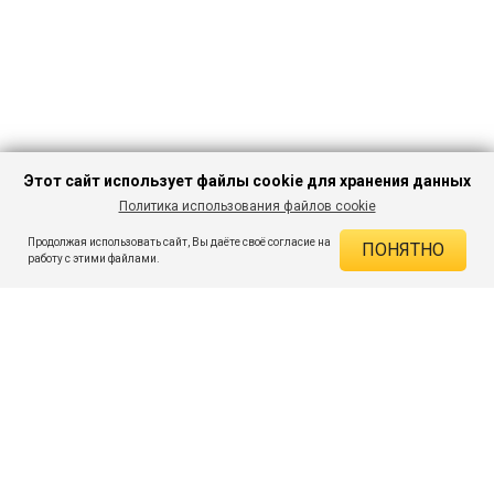
Этот сайт использует файлы cookie для хранения данных
Политика использования файлов cookie
В КОРЗИНУ
337 ₽
2 499 ₽
-86%
Продолжая использовать сайт, Вы даёте своё согласие на
ПОНЯТНО
ДЕЙСТВУЮЩИЕ СКИДКИ
работу с этими файлами.
Скидка на товар 86% :
2 162 ₽
ПОДПИШИСЬ НА АКЦИИ И СКИДКИ
При оплате онлайн 5% :
17 ₽
Экономия :
2 179 ₽
Я даю согласие на получение рассылок по электронной почте.
O компании
Таблица размеров