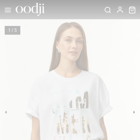
1
/
5