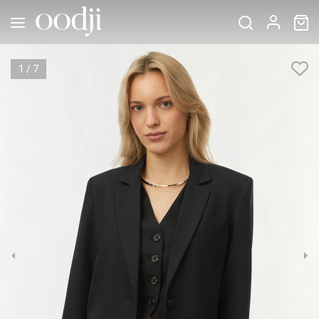
1
/
7