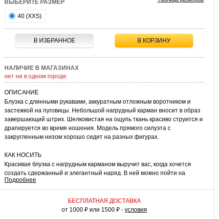
ВЫБЕРИТЕ РАЗМЕР
40 (XXS)
В ИЗБРАННОЕ
В КОРЗИНУ
НАЛИЧИЕ В МАГАЗИНАХ
нет ни в одном городе
ОПИСАНИЕ
Блузка с длинными рукавами, аккуратным отложным воротником и
застежкой на пуговицы. Небольшой нагрудный карман вносит в образ
завершающий штрих. Шелковистая на ощупь ткань красиво струится и
драпируется во время ношения. Модель прямого силуэта с
закругленным низом хорошо сидит на разных фигурах.
КАК НОСИТЬ
Красивая блузка с нагрудным карманом выручит вас, когда хочется
создать сдержанный и элегантный наряд. В ней можно пойти на
Подробнее
работу, учебу, встретиться с друзьями или отправиться по магазинам.
Блузка универсальна и сочетается с одеждой разного стиля:
кожаными брюками, классическими моделями юбок, джинсами. Сверху
БЕСПЛАТНАЯ ДОСТАВКА
комплект с блузкой можно дополнить жакетом, изящным жилетом или
от 1000 ₽ или 1500 ₽ -
условия
вязаным кардиганом. Эта модель займет достойное место в вашем