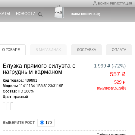
ВОЙТИ
РЕГИСТРАЦИЯ
КАТЫ
НОВОСТИ
ВАША КОРЗИНА
(
0
)
О ТОВАРЕ
В МАГАЗИНАХ
ДОСТАВКА
ОПЛАТА
Блузка прямого силуэта с
1 999
(-
72
%)
o
нагрудным карманом
557
o
Код товара:
439891
529
o
Модель:
11411134-1B/46123/3119F
при оплате онлайн
Состав:
ПЭ 100%
Цвет:
красный
ВЫБЕРИТЕ РОСТ
170
Таблица размеров