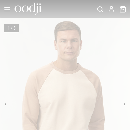
1
/
5