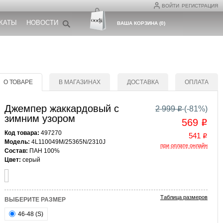
ВОЙТИ
РЕГИСТРАЦИЯ
КАТЫ
НОВОСТИ
ВАША КОРЗИНА
(
0
)
О ТОВАРЕ
В МАГАЗИНАХ
ДОСТАВКА
ОПЛАТА
Джемпер жаккардовый с
2 999
(-
81
%)
o
зимним узором
569
o
Код товара:
497270
541
o
Модель:
4L110049M/25365N/2310J
при оплате онлайн
Состав:
ПАН 100%
Цвет:
серый
Таблица размеров
ВЫБЕРИТЕ РАЗМЕР
46-48 (S)