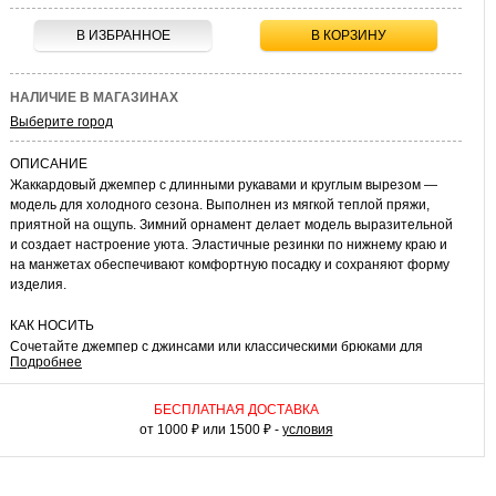
В ИЗБРАННОЕ
В КОРЗИНУ
НАЛИЧИЕ В МАГАЗИНАХ
Выберите город
ОПИСАНИЕ
Жаккардовый джемпер с длинными рукавами и круглым вырезом —
модель для холодного сезона. Выполнен из мягкой теплой пряжи,
приятной на ощупь. Зимний орнамент делает модель выразительной
и создает настроение уюта. Эластичные резинки по нижнему краю и
на манжетах обеспечивают комфортную посадку и сохраняют форму
изделия.
КАК НОСИТЬ
Сочетайте джемпер с джинсами или классическими брюками для
Подробнее
повседневных образов. Дополните образ шарфом или снудом —
получится теплый вариант для прогулок, поездок и зимних
праздников.
БЕСПЛАТНАЯ ДОСТАВКА
от 1000 ₽ или 1500 ₽ -
условия