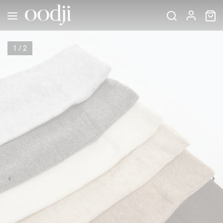
1
/
2