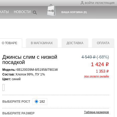
ВОЙТИ
РЕГИСТРАЦИЯ
КАТЫ
НОВОСТИ
ВАША КОРЗИНА
(
0
)
О ТОВАРЕ
В МАГАЗИНАХ
ДОСТАВКА
ОПЛАТА
Джинсы слим с низкой
4 549
(-
68
%)
o
посадкой
1 424
o
Модель:
6B120039M-8/51958/7901W
1 353
o
Состав:
Хлопок 99%, ПУ 1%
при оплате онлайн
Цвет:
синий
ВЫБЕРИТЕ РОСТ
182
Таблица размеров
ВЫБЕРИТЕ РАЗМЕР