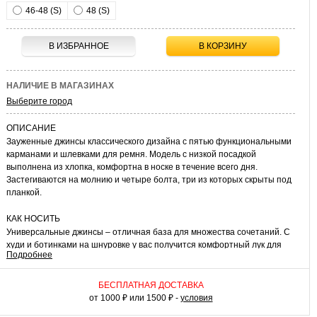
46-48 (S)
48 (S)
В ИЗБРАННОЕ
В КОРЗИНУ
НАЛИЧИЕ В МАГАЗИНАХ
Выберите город
ОПИСАНИЕ
Зауженные джинсы классического дизайна с пятью функциональными
карманами и шлевками для ремня. Модель с низкой посадкой
выполнена из хлопка, комфортна в носке в течение всего дня.
Застегиваются на молнию и четыре болта, три из которых скрыты под
планкой.
КАК НОСИТЬ
Универсальные джинсы – отличная база для множества сочетаний. С
худи и ботинками на шнуровке у вас получится комфортный лук для
Подробнее
встреч с друзьями, прогулок или поездки за город. Тандем с клетчатой
рубашкой навыпуск или вязаным джемпером подойдет для учебы или
похода в кино. Удобные джинсы слим – необходимая вещь в мужском
БЕСПЛАТНАЯ ДОСТАВКА
гардеробе!
от 1000 ₽ или 1500 ₽ -
условия