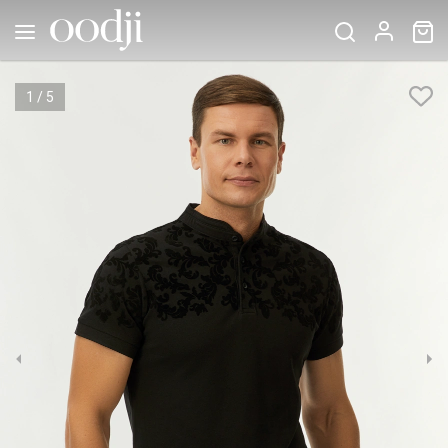
1
/
5