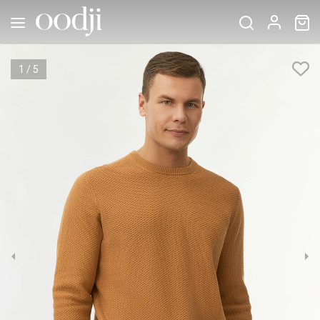
1
/
5