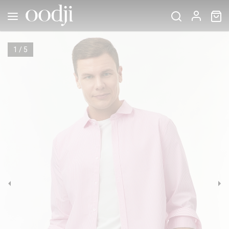
1
/
5