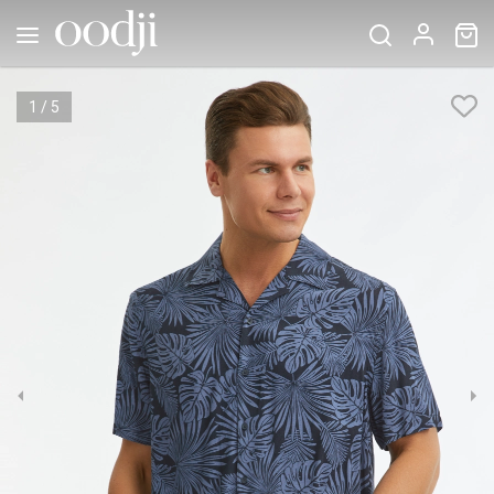
1
/
5