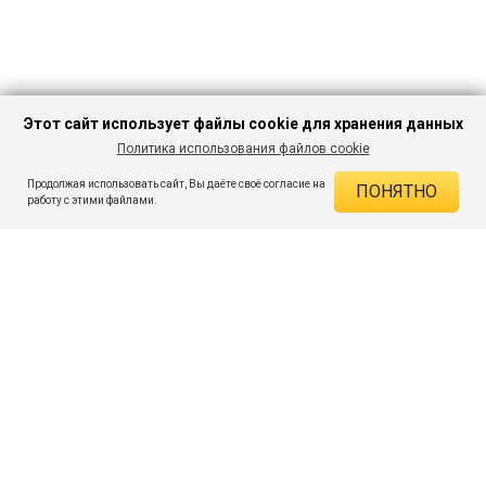
Этот сайт использует файлы cookie для хранения данных
Политика использования файлов cookie
В КОРЗИНУ
749 ₽
1 349 ₽
-44%
Продолжая использовать сайт, Вы даёте своё согласие на
ПОНЯТНО
ДЕЙСТВУЮЩИЕ СКИДКИ
работу с этими файлами.
Скидка на товар 44% :
600 ₽
ПОДПИШИСЬ НА АКЦИИ И СКИДКИ
При оплате онлайн 5% :
37 ₽
Экономия :
637 ₽
Я даю согласие на получение рассылок по электронной почте.
O компании
Таблица размеров
Контакты
Соглашение
Вопросы и ответы
пользователя