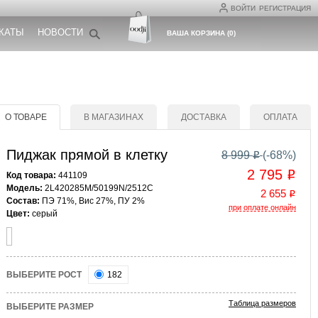
ВОЙТИ
РЕГИСТРАЦИЯ
КАТЫ
НОВОСТИ
ВАША КОРЗИНА
(
0
)
О ТОВАРЕ
В МАГАЗИНАХ
ДОСТАВКА
ОПЛАТА
Пиджак прямой в клетку
8 999
(-
68
%)
o
2 795
o
Код товара:
441109
Модель:
2L420285M/50199N/2512C
2 655
o
Состав:
ПЭ 71%, Вис 27%, ПУ 2%
при оплате онлайн
Цвет:
серый
ВЫБЕРИТЕ РОСТ
182
Таблица размеров
ВЫБЕРИТЕ РАЗМЕР