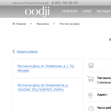
8-800-700-89-29
звонок по России бесплатный
НОВИНКИ
ОФИС
ЖЕНЩИ
Главная
Магазины
Ростов-на-Дону
Назад к списку
Ростов-на-Дону, ул. Пойменная, д. 1, ТЦ
Мегамаг
Тип мага
Самовыво
Ростов-на-Дону, пр. Космонавтов, д.
19А/28Ж, ТРЦ ГАЛЕРЕЯ «ПАРК»
Адрес:
Часы раб