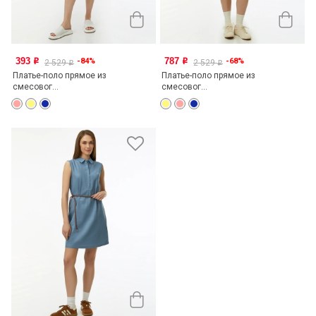
393
787
-84%
-68%
o
o
2 529
2 529
o
o
Платье-поло прямое из
Платье-поло прямое из
смесовог...
смесовог...