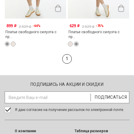
899
629
-64%
-75%
o
o
2 529
2 529
o
o
Платье свободного силуэта с
Платье свободного силуэта с
пр...
пр...
1
ПОДПИШИСЬ НА АКЦИИ И СКИДКИ
Я даю согласие на получение рассылок по электронной почте.
O компании
Таблица размеров